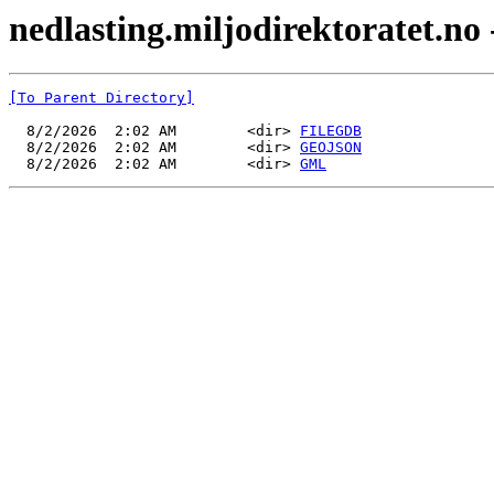
nedlasting.miljodirektoratet.no
[To Parent Directory]
  8/2/2026  2:02 AM        <dir> 
FILEGDB
  8/2/2026  2:02 AM        <dir> 
GEOJSON
  8/2/2026  2:02 AM        <dir> 
GML